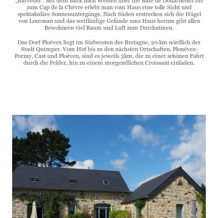
„Barvédel“. Mit dem Blick nach Westen über die Baie de Douarnenez bis
zum Cap de la Chèvre erlebt man vom Haus eine tolle Sicht und
spektakuläre Sonnenuntergänge. Nach Süden erstrecken sich die Hügel
von Locronan und das weitläufige Gelände ums Haus herum gibt allen
Bewohnern viel Raum und Luft zum Durchatmen.
Das Dorf Ploéven liegt im Südwesten der Bretagne, 20 km nördlich der
Stadt Quimper. Vom Hof bis zu den nächsten Ortschaften, Plonévez-
Porzay, Cast und Ploéven, sind es jeweils 3km, die zu einer schönen Fahrt
durch die Felder, hin zu einem morgendlichen Croissant einladen.