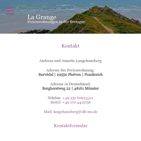
La Grange
Ferienwohnungen in der Bretagne
Ferienwohnungen in der Bretagne
Ferienwohnungen in der Bretagne
Kontakt
Andreas und Annette Langehaneberg
Adresse der Ferienwohnung:
Barvédel | 29550 Ploéven | Frankreich
Adresse in Deutschland:
Borghorstweg 22 | 48161 Münster
Telefon:
+49 251 60933311
Mobil: +49 170 4415758
Mail:
langehaneberg@slb-ms.de
Kontaktformular